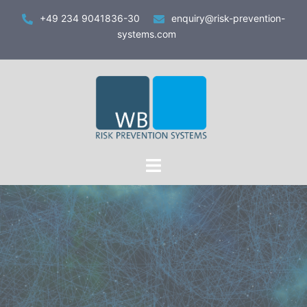
Zum
+49 234 9041836-30
enquiry@risk-prevention-
Inhalt
systems.com
springen
Toggle
menu