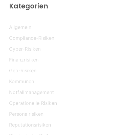
Kategorien
Allgemein
Compliance-Risiken
Cyber-Risiken
Finanzrisiken
Geo-Risiken
Kommunen
Notfallmanagement
Operationelle Risiken
Personalrisiken
Reputationsrisiken