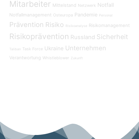
Mitarbeiter
Notfall
Mittelstand
Netzwerk
Pandemie
Notfallmanagement
Osteuropa
Personal
Prävention
Risiko
Risikomanagement
Risikoanalyse
Risikoprävention
Sicherheit
Russland
Unternehmen
Ukraine
Task Force
Taliban
Verantwortung
Whistleblower
Zukunft