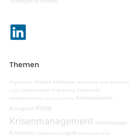
Strategische Risiken
Themen
Analyse
Afghanistan
Arbeitgeber
Arbeitnehmer
Asien
Belegschaft
Cybersicherheit
Evakuierung
Gesellschaft
Cyber
Kommunikation
Herausforderung
Industrie
Kommune
Krise
Korruption
Krisenmanagement
Krisenmanager
Krisenstab
Logistik
Lieferketten
Management
Militär