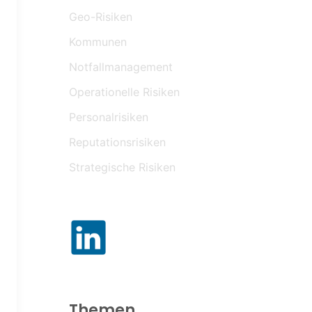
Geo-Risiken
Kommunen
Notfallmanagement
Operationelle Risiken
Personalrisiken
Reputationsrisiken
Strategische Risiken
Themen