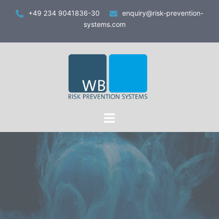
Zum
+49 234 9041836-30
enquiry@risk-prevention-
Inhalt
systems.com
springen
Toggle
menu