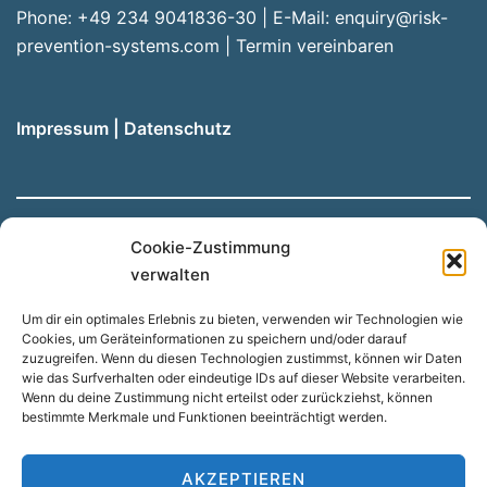
Phone: +49 234 9041836-30 | E-Mail:
enquiry@risk-
prevention-systems.com
|
Termin vereinbaren
Impressum
|
Datenschutz
Cookie-Zustimmung
Hinweis: Unsere Website wird automatisch aus dem
verwalten
Deutschen übersetzt, wenn Sie eine andere Sprache
Um dir ein optimales Erlebnis zu bieten, verwenden wir Technologien wie
nutzen möchten. Dadurch kann es zu Abweichungen
Cookies, um Geräteinformationen zu speichern und/oder darauf
kommen.
zuzugreifen. Wenn du diesen Technologien zustimmst, können wir Daten
wie das Surfverhalten oder eindeutige IDs auf dieser Website verarbeiten.
Wenn du deine Zustimmung nicht erteilst oder zurückziehst, können
bestimmte Merkmale und Funktionen beeinträchtigt werden.
Suchen
SUCHEN
AKZEPTIEREN