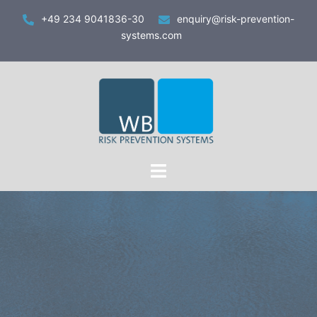
Zum
+49 234 9041836-30
enquiry@risk-prevention-
Inhalt
systems.com
springen
Toggle
menu