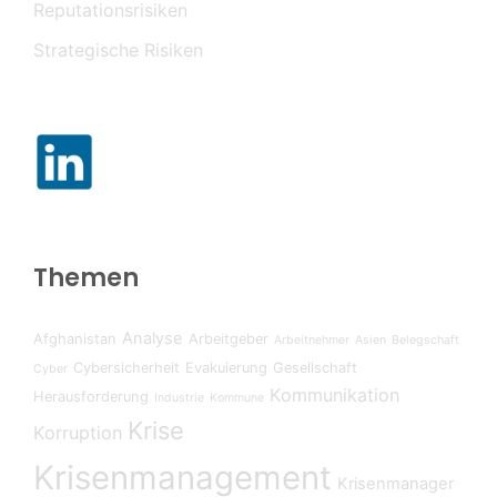
Reputationsrisiken
Strategische Risiken
Themen
Analyse
Afghanistan
Arbeitgeber
Arbeitnehmer
Asien
Belegschaft
Cybersicherheit
Evakuierung
Gesellschaft
Cyber
Kommunikation
Herausforderung
Industrie
Kommune
Krise
Korruption
Krisenmanagement
Krisenmanager