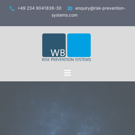
Zum
+49 234 9041836-30
enquiry@risk-prevention-
Inhalt
systems.com
springen
Toggle
menu