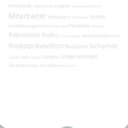
Krisenstab
Logistik
Lieferketten
Management
Militär
Mitarbeiter
Notfall
Mittelstand
Netzwerk
Pandemie
Notfallmanagement
Osteuropa
Personal
Prävention
Risiko
Risikomanagement
Risikoanalyse
Risikoprävention
Sicherheit
Russland
Unternehmen
Ukraine
Task Force
Taliban
Verantwortung
Whistleblower
Zukunft