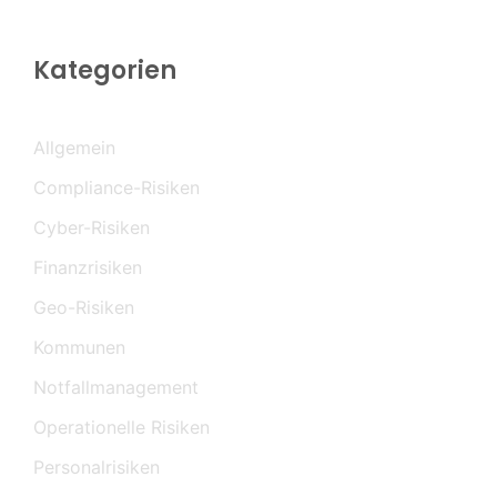
Kategorien
Allgemein
Compliance-Risiken
Cyber-Risiken
Finanzrisiken
Geo-Risiken
Kommunen
Notfallmanagement
Operationelle Risiken
Personalrisiken