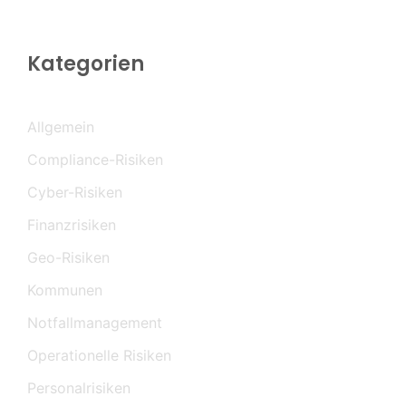
Kategorien
Allgemein
Compliance-Risiken
Cyber-Risiken
Finanzrisiken
Geo-Risiken
Kommunen
Notfallmanagement
Operationelle Risiken
Personalrisiken