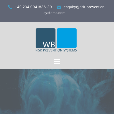
Zum
+49 234 9041836-30
enquiry@risk-prevention-
Inhalt
systems.com
springen
Toggle
menu