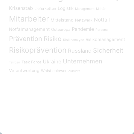
Krisenstab
Logistik
Lieferketten
Management
Militär
Mitarbeiter
Notfall
Mittelstand
Netzwerk
Pandemie
Notfallmanagement
Osteuropa
Personal
Prävention
Risiko
Risikomanagement
Risikoanalyse
Risikoprävention
Sicherheit
Russland
Unternehmen
Ukraine
Task Force
Taliban
Verantwortung
Whistleblower
Zukunft