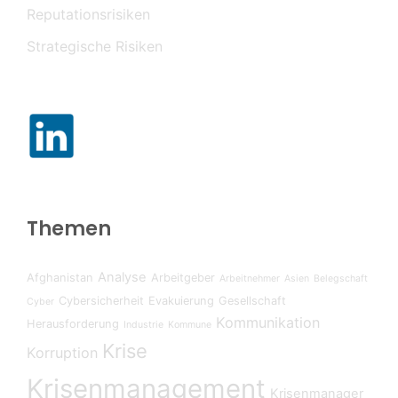
Reputationsrisiken
Strategische Risiken
Themen
Analyse
Afghanistan
Arbeitgeber
Arbeitnehmer
Asien
Belegschaft
Cybersicherheit
Evakuierung
Gesellschaft
Cyber
Kommunikation
Herausforderung
Industrie
Kommune
Krise
Korruption
Krisenmanagement
Krisenmanager