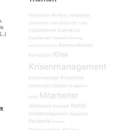
Analyse
Afghanistan
Arbeitgeber
n,
Arbeitnehmer
Asien
Belegschaft
Cyber
ls
Cybersicherheit
Evakuierung
 […]
Gesellschaft
Herausforderung
Kommunikation
Industrie
Kommune
Krise
Korruption
Krisenmanagement
Krisenstab
Krisenmanager
Logistik
Lieferketten
Management
Mitarbeiter
Militär
Notfall
Mittelstand
Netzwerk
dt
Notfallmanagement
Osteuropa
Pandemie
Personal