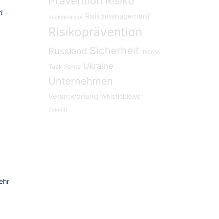
Prävention
Risiko
d -
Risikomanagement
Risikoanalyse
Risikoprävention
Sicherheit
Russland
Taliban
Ukraine
Task Force
Unternehmen
Verantwortung
Whistleblower
Zukunft
ehr