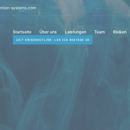
ention-systems.com
Startseite
Über uns
Leistungen
Team
Risiken
24/7 KRISENHOTLINE: +49 234 9041836-30