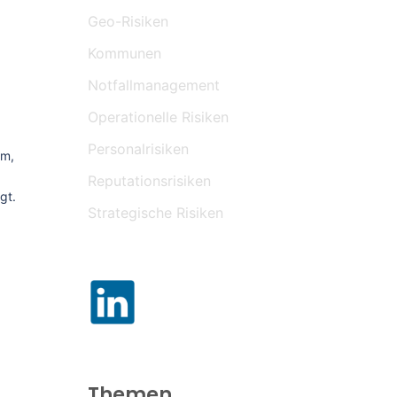
Geo-Risiken
Kommunen
Notfallmanagement
Operationelle Risiken
Personalrisiken
um,
Reputationsrisiken
gt.
Strategische Risiken
Themen