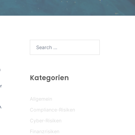
Search…
n
Kategorien
r
Allgemein
.
Compliance-Risiken
Cyber-Risiken
Finanzrisiken