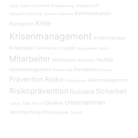
Cybersicherheit
Evakuierung
Gesellschaft
Cyber
Kommunikation
Herausforderung
Industrie
Kommune
Krise
Korruption
Krisenmanagement
Krisenmanager
Krisenstab
Logistik
Lieferketten
Management
Militär
Mitarbeiter
Notfall
Mittelstand
Netzwerk
Pandemie
Notfallmanagement
Osteuropa
Personal
Prävention
Risiko
Risikomanagement
Risikoanalyse
Risikoprävention
Sicherheit
Russland
Unternehmen
Ukraine
Task Force
Taliban
Verantwortung
Whistleblower
Zukunft