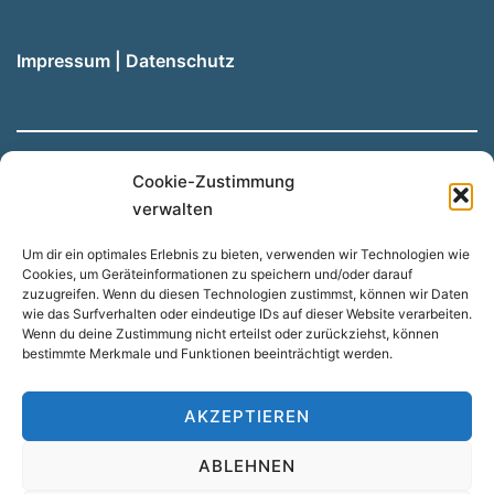
Impressum
|
Datenschutz
Cookie-Zustimmung
Hinweis: Unsere Website wird automatisch aus dem
verwalten
Deutschen übersetzt, wenn Sie eine andere Sprache
Um dir ein optimales Erlebnis zu bieten, verwenden wir Technologien wie
nutzen möchten. Dadurch kann es zu Abweichungen
Cookies, um Geräteinformationen zu speichern und/oder darauf
kommen.
zuzugreifen. Wenn du diesen Technologien zustimmst, können wir Daten
wie das Surfverhalten oder eindeutige IDs auf dieser Website verarbeiten.
Wenn du deine Zustimmung nicht erteilst oder zurückziehst, können
bestimmte Merkmale und Funktionen beeinträchtigt werden.
Suchen
SUCHEN
AKZEPTIEREN
ABLEHNEN