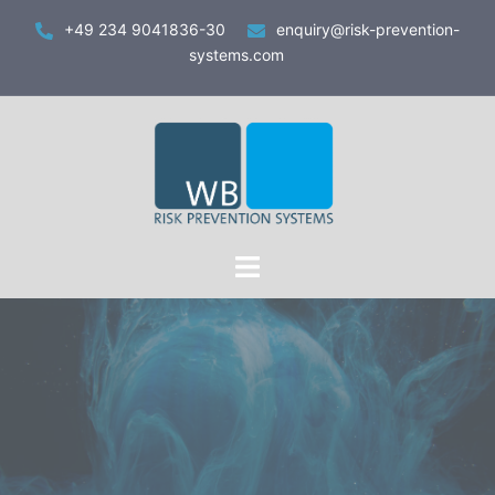
Zum
+49 234 9041836-30
enquiry@risk-prevention-
Inhalt
systems.com
springen
Toggle
menu