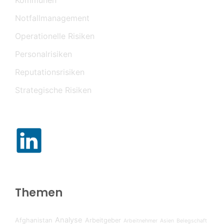
Kommunen
Notfallmanagement
Operationelle Risiken
Personalrisiken
Reputationsrisiken
Strategische Risiken
Themen
Analyse
Afghanistan
Arbeitgeber
Arbeitnehmer
Asien
Belegschaft