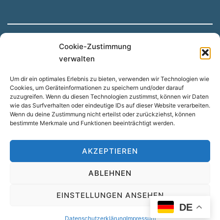
Cookie-Zustimmung
Hinweis: Unsere Website wird automatisch aus dem
verwalten
Deutschen übersetzt, wenn Sie eine andere Sprache
Um dir ein optimales Erlebnis zu bieten, verwenden wir Technologien wie
nutzen möchten. Dadurch kann es zu Abweichungen
Cookies, um Geräteinformationen zu speichern und/oder darauf
kommen.
zuzugreifen. Wenn du diesen Technologien zustimmst, können wir Daten
wie das Surfverhalten oder eindeutige IDs auf dieser Website verarbeiten.
Wenn du deine Zustimmung nicht erteilst oder zurückziehst, können
bestimmte Merkmale und Funktionen beeinträchtigt werden.
Suchen
SUCHEN
AKZEPTIEREN
ABLEHNEN
© 2023 WB Risk Prevention Systems GmbH
EINSTELLUNGEN ANSEHEN
DE
Datenschutzerklärung
Impressum