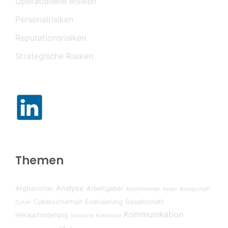
Operationelle Risiken
Personalrisiken
Reputationsrisiken
Strategische Risiken
Themen
Analyse
Afghanistan
Arbeitgeber
Arbeitnehmer
Asien
Belegschaft
Cybersicherheit
Evakuierung
Gesellschaft
Cyber
Kommunikation
Herausforderung
Industrie
Kommune