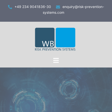
Zum
+49 234 9041836-30
enquiry@risk-prevention-
Inhalt
systems.com
springen
Toggle
menu