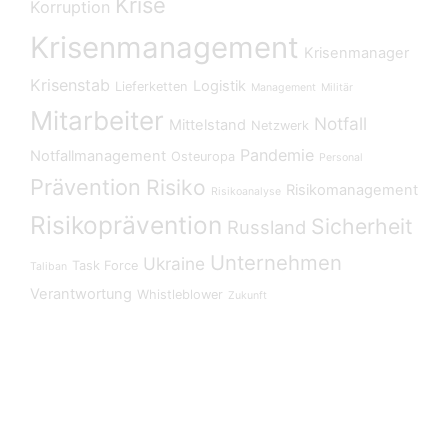
Krise
Korruption
Krisenmanagement
Krisenmanager
Krisenstab
Logistik
Lieferketten
Management
Militär
Mitarbeiter
Notfall
Mittelstand
Netzwerk
Pandemie
Notfallmanagement
Osteuropa
Personal
Prävention
Risiko
Risikomanagement
Risikoanalyse
Risikoprävention
Sicherheit
Russland
Unternehmen
Ukraine
Task Force
Taliban
Verantwortung
Whistleblower
Zukunft