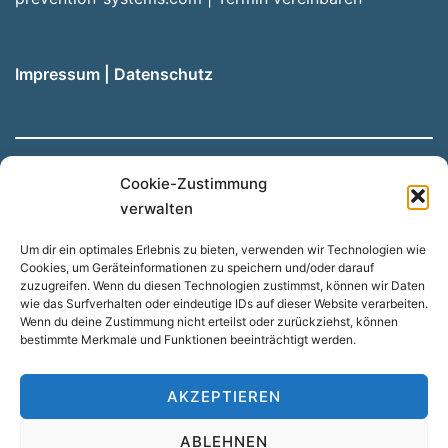
Impressum
|
Datenschutz
Cookie-Zustimmung
Hinweis: Unsere Website wird automatisch aus dem
verwalten
Deutschen übersetzt, wenn Sie eine andere Sprache
Um dir ein optimales Erlebnis zu bieten, verwenden wir Technologien wie
nutzen möchten. Dadurch kann es zu Abweichungen
Cookies, um Geräteinformationen zu speichern und/oder darauf
kommen.
zuzugreifen. Wenn du diesen Technologien zustimmst, können wir Daten
wie das Surfverhalten oder eindeutige IDs auf dieser Website verarbeiten.
Wenn du deine Zustimmung nicht erteilst oder zurückziehst, können
bestimmte Merkmale und Funktionen beeinträchtigt werden.
Suchen
SUCHEN
AKZEPTIEREN
ABLEHNEN