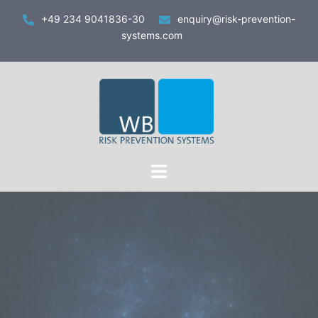
Zum
+49 234 9041836-30
enquiry@risk-prevention-
Inhalt
systems.com
springen
Toggle
menu