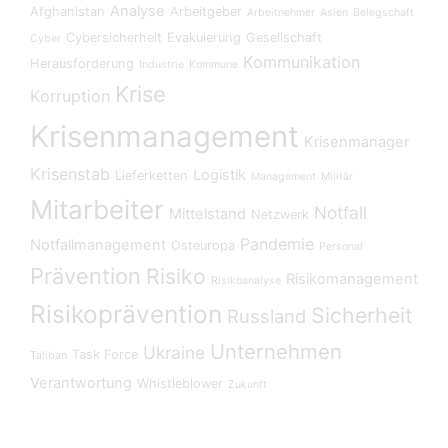
Analyse
Afghanistan
Arbeitgeber
Arbeitnehmer
Asien
Belegschaft
Cybersicherheit
Evakuierung
Gesellschaft
Cyber
Kommunikation
Herausforderung
Industrie
Kommune
Krise
Korruption
Krisenmanagement
Krisenmanager
Krisenstab
Logistik
Lieferketten
Management
Militär
Mitarbeiter
Notfall
Mittelstand
Netzwerk
Pandemie
Notfallmanagement
Osteuropa
Personal
Prävention
Risiko
Risikomanagement
Risikoanalyse
Risikoprävention
Sicherheit
Russland
Unternehmen
Ukraine
Task Force
Taliban
Verantwortung
Whistleblower
Zukunft